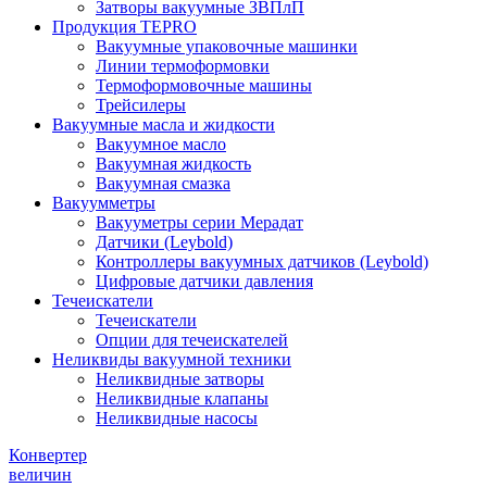
Затворы вакуумные ЗВПлП
Продукция TEPRO
Вакуумные упаковочные машинки
Линии термоформовки
Термоформовочные машины
Трейсилеры
Вакуумные масла и жидкости
Вакуумное масло
Вакуумная жидкость
Вакуумная смазка
Вакуумметры
Вакууметры серии Мерадат
Датчики (Leybold)
Контроллеры вакуумных датчиков (Leybold)
Цифровые датчики давления
Течеискатели
Течеискатели
Опции для течеискателей
Неликвиды вакуумной техники
Неликвидные затворы
Неликвидные клапаны
Неликвидные насосы
Конвертер
величин