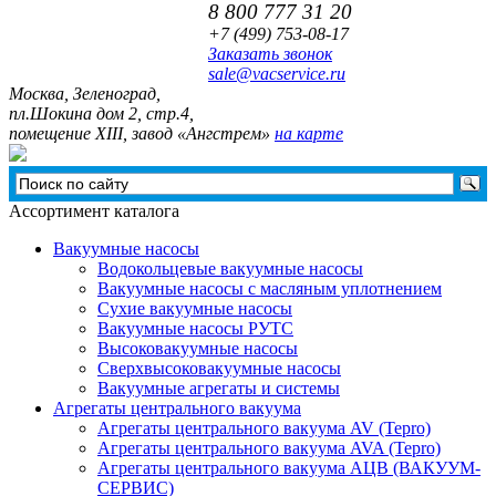
8 800 777 31 20
+7 (499)
753-08-17
Заказать звонок
sale@vacservice.ru
Москва, Зелeноград,
пл.Шокина дом 2, стр.4,
помещение XIII, завод «Ангстрем»
на карте
Ассортимент каталога
Вакуумные насосы
Водокольцевые вакуумные насосы
Вакуумные насосы с масляным уплотнением
Сухие вакуумные насосы
Вакуумные насосы РУТС
Высоковакуумные насосы
Сверхвысоковакуумные насосы
Вакуумные агрегаты и системы
Агрегаты центрального вакуума
Агрегаты центрального вакуума AV (Tepro)
Агрегаты центрального вакуума AVA (Tepro)
Агрегаты центрального вакуума АЦВ (ВАКУУМ-
СЕРВИС)