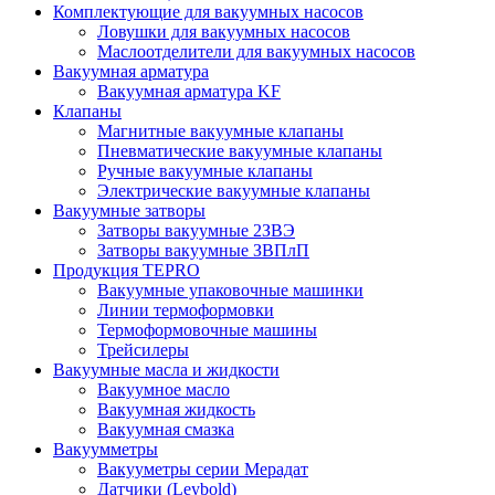
Комплектующие для вакуумных насосов
Ловушки для вакуумных насосов
Маслоотделители для вакуумных насосов
Вакуумная арматура
Вакуумная арматура KF
Клапаны
Магнитные вакуумные клапаны
Пневматические вакуумные клапаны
Ручные вакуумные клапаны
Электрические вакуумные клапаны
Вакуумные затворы
Затворы вакуумные 2ЗВЭ
Затворы вакуумные ЗВПлП
Продукция TEPRO
Вакуумные упаковочные машинки
Линии термоформовки
Термоформовочные машины
Трейсилеры
Вакуумные масла и жидкости
Вакуумное масло
Вакуумная жидкость
Вакуумная смазка
Вакуумметры
Вакууметры серии Мерадат
Датчики (Leybold)