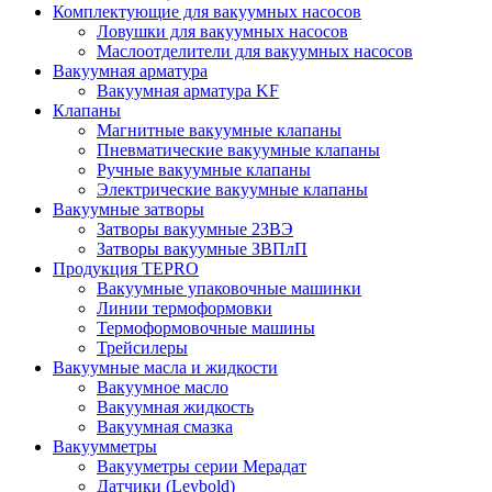
Комплектующие для вакуумных насосов
Ловушки для вакуумных насосов
Маслоотделители для вакуумных насосов
Вакуумная арматура
Вакуумная арматура KF
Клапаны
Магнитные вакуумные клапаны
Пневматические вакуумные клапаны
Ручные вакуумные клапаны
Электрические вакуумные клапаны
Вакуумные затворы
Затворы вакуумные 2ЗВЭ
Затворы вакуумные ЗВПлП
Продукция TEPRO
Вакуумные упаковочные машинки
Линии термоформовки
Термоформовочные машины
Трейсилеры
Вакуумные масла и жидкости
Вакуумное масло
Вакуумная жидкость
Вакуумная смазка
Вакуумметры
Вакууметры серии Мерадат
Датчики (Leybold)