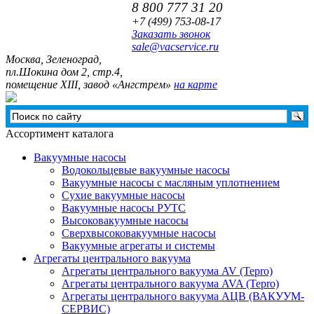
8 800 777 31 20
+7 (499)
753-08-17
Заказать звонок
sale@vacservice.ru
Москва, Зелeноград,
пл.Шокина дом 2, стр.4,
помещение XIII, завод «Ангстрем»
на карте
Ассортимент каталога
Вакуумные насосы
Водокольцевые вакуумные насосы
Вакуумные насосы с масляным уплотнением
Сухие вакуумные насосы
Вакуумные насосы РУТС
Высоковакуумные насосы
Сверхвысоковакуумные насосы
Вакуумные агрегаты и системы
Агрегаты центрального вакуума
Агрегаты центрального вакуума AV (Tepro)
Агрегаты центрального вакуума AVA (Tepro)
Агрегаты центрального вакуума АЦВ (ВАКУУМ-
СЕРВИС)