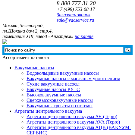
8 800 777 31 20
+7 (499)
753-08-17
Заказать звонок
sale@vacservice.ru
Москва, Зелeноград,
пл.Шокина дом 2, стр.4,
помещение XIII, завод «Ангстрем»
на карте
Ассортимент каталога
Вакуумные насосы
Водокольцевые вакуумные насосы
Вакуумные насосы с масляным уплотнением
Сухие вакуумные насосы
Вакуумные насосы РУТС
Высоковакуумные насосы
Сверхвысоковакуумные насосы
Вакуумные агрегаты и системы
Агрегаты центрального вакуума
Агрегаты центрального вакуума AV (Tepro)
Агрегаты центрального вакуума AVA (Tepro)
Агрегаты центрального вакуума АЦВ (ВАКУУМ-
СЕРВИС)