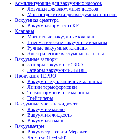
Комплектующие для вакуумных насосов
Ловушки для вакуумных насосов
Маслоотделители для вакуумных насосов
Вакуумная арматура
Вакуумная арматура KF
Клапаны
Магнитные вакуумные клапаны
Пневматические вакуумные клапаны
Ручные вакуумные клапаны
Электрические вакуумные клапаны
Вакуумные затворы
Затворы вакуумные 2ЗВЭ
Затворы вакуумные ЗВПлП
Продукция TEPRO
Вакуумные упаковочные машинки
Линии термоформовки
Термоформовочные машины
Трейсилеры
Вакуумные масла и жидкости
Вакуумное масло
Вакуумная жидкость
Вакуумная смазка
Вакуумметры
Вакууметры серии Мерадат
Датчики (Leybold)