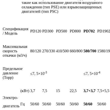
такие как использование двигателя воздушного
охлаждения (тип PSE) или взрывозащищенных
двигателей (тип PSC)
Спецификация
PD120
PD300
PD500
PD800
PD702
PD190
/ Модель
Максимальная
скорость
80/120
270/330
410/500
660/800
580/700
1580/1
откачки (м3/ч)
Предельное
-3
-4
давление
≤7, 5×10
≤7, 5×10
(Торр)
(кВт)
3,7
7,5
15
22,5
3,7+3,7
7,5+5,5
Электро-
Гц
50/60
50/60
50/60
50/60
50/60
50/60
двигатель