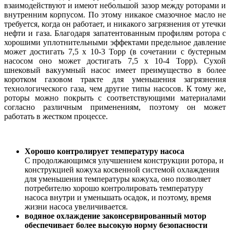
взаимодействуют и имеют небольшой зазор между роторами и
внутренним корпусом. По этому никакое смазочное масло не
требуется, когда он работает, и никакого загрязнения от утечки
нефти и газа. Благодаря запатентованным профилям ротора с
хорошими уплотнительными эффектами предельное давление
может достигать 7,5 х 10-3 Торр (в сочетании с бустерным
насосом оно может достигать 7,5 х 10-4 Торр). Сухой
шнековый вакуумный насос имеет преимущество в более
коротком газовом тракте для уменьшения загрязнения
технологического газа, чем другие типы насосов. К тому же,
роторы можно покрыть с соответствующими материалами
согласно различным применениям, поэтому он может
работать в жестком процессе.
Хорошо контролирует температуру насоса
С продолжающимся улучшением конструкции ротора, и
конструкцией кожуха косвенной системой охлаждения
для уменьшения температуры кожуха, оно позволяет
потребителю хорошо контролировать температуру
насоса внутри и уменьшать осадок, и поэтому, время
жизни насоса увеличивается.
водяное охлаждение законсервированный мотор
обеспечивает более высокую норму безопасности