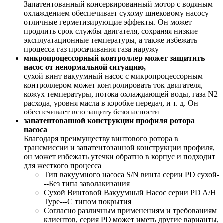
Запатентованный консервированный мотор с водяным
охлаждением обеспечивает сухому шнековому насосу
отличные герметизирующие эффекты. Он может
продлить срок службы двигателя, сохраняя низкие
эксплуатационные температуры, а также избежать
процесса газ просачивания газа наружу
микропроцессорный контроллер может защитить
насос от ненормальной ситуацию,
сухой винт вакуумный насос с микропроцессорным
контроллером может контролировать ток двигателя,
кожух температуры, потока охлаждающей воды, газа N2
расхода, уровня масла в коробке передач, и т. д. Он
обеспечивает всю защиту безопасности
запатентованной конструкции профиля ротора
насоса
Благодаря преимуществу винтового ротора в
трансмиссии и запатентованной конструкции профиля,
он может избежать утечки обратно в корпус и подходит
для жесткого процесса
Тип вакуумного насоса S/N винта серии PD сухой-
--Без типа заволакивания
Сухой Винтовой Вакуумный Насос серии PD A/H
Type---С типом покрытия
Согласно различным применениям и требованиям
клиентов, серия PD может иметь другие варианты,