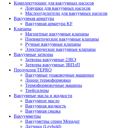
Комплектующие для вакуумных насосов
Ловушки для вакуумных насосов
Маслоотделители для вакуумных насосов
Вакуумная арматура
Вакуумная арматура KF
Клапаны
Магнитные вакуумные клапаны
Пневматические вакуумные клапаны
Ручные вакуумные клапаны
Электрические вакуумные клапаны
Вакуумные затворы
Затворы вакуумные 2ЗВЭ
Затворы вакуумные ЗВПлП
Продукция TEPRO
Вакуумные упаковочные машинки
Линии термоформовки
Термоформовочные машины
Трейсилеры
Вакуумные масла и жидкости
Вакуумное масло
Вакуумная жидкость
Вакуумная смазка
Вакуумметры
Вакууметры серии Мерадат
Датчики (Leybold)