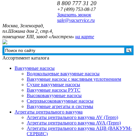
8 800 777 31 20
+7 (499)
753-08-17
Заказать звонок
sale@vacservice.ru
Москва, Зелeноград,
пл.Шокина дом 2, стр.4,
помещение XIII, завод «Ангстрем»
на карте
Ассортимент каталога
Вакуумные насосы
Водокольцевые вакуумные насосы
Вакуумные насосы с масляным уплотнением
Сухие вакуумные насосы
Вакуумные насосы РУТС
Высоковакуумные насосы
Сверхвысоковакуумные насосы
Вакуумные агрегаты и системы
Агрегаты центрального вакуума
Агрегаты центрального вакуума AV (Tepro)
Агрегаты центрального вакуума AVA (Tepro)
Агрегаты центрального вакуума АЦВ (ВАКУУМ-
СЕРВИС)