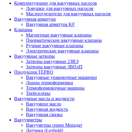
Комплектующие для вакуумных насосов
Ловушки для вакуумных насосов
Маслоотделители для вакуумных насосов
Вакуумная арматура
Вакуумная арматура KF
Клапаны
Магнитные вакуумные клапаны
Пневматические вакуумные клапаны
Ручные вакуумные клапаны
Электрические вакуумные клапаны
Вакуумные затворы
Затворы вакуумные 2ЗВЭ
Затворы вакуумные ЗВПлП
Продукция TEPRO
Вакуумные упаковочные машинки
Линии термоформовки
Термоформовочные машины
Трейсилеры
Вакуумные масла и жидкости
Вакуумное масло
Вакуумная жидкость
Вакуумная смазка
Вакуумметры
Вакууметры серии Мерадат
Датчики (Leybold)