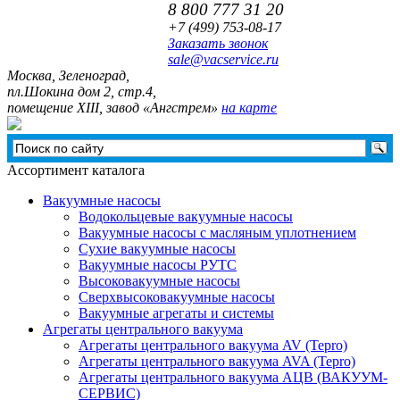
8 800 777 31 20
+7 (499)
753-08-17
Заказать звонок
sale@vacservice.ru
Москва, Зелeноград,
пл.Шокина дом 2, стр.4,
помещение XIII, завод «Ангстрем»
на карте
Ассортимент каталога
Вакуумные насосы
Водокольцевые вакуумные насосы
Вакуумные насосы с масляным уплотнением
Сухие вакуумные насосы
Вакуумные насосы РУТС
Высоковакуумные насосы
Сверхвысоковакуумные насосы
Вакуумные агрегаты и системы
Агрегаты центрального вакуума
Агрегаты центрального вакуума AV (Tepro)
Агрегаты центрального вакуума AVA (Tepro)
Агрегаты центрального вакуума АЦВ (ВАКУУМ-
СЕРВИС)