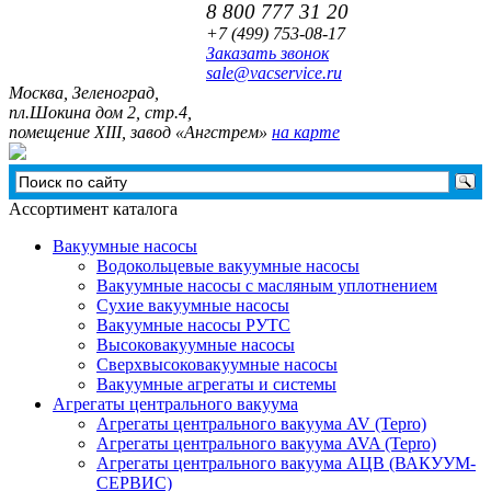
8 800 777 31 20
+7 (499)
753-08-17
Заказать звонок
sale@vacservice.ru
Москва, Зелeноград,
пл.Шокина дом 2, стр.4,
помещение XIII, завод «Ангстрем»
на карте
Ассортимент каталога
Вакуумные насосы
Водокольцевые вакуумные насосы
Вакуумные насосы с масляным уплотнением
Сухие вакуумные насосы
Вакуумные насосы РУТС
Высоковакуумные насосы
Сверхвысоковакуумные насосы
Вакуумные агрегаты и системы
Агрегаты центрального вакуума
Агрегаты центрального вакуума AV (Tepro)
Агрегаты центрального вакуума AVA (Tepro)
Агрегаты центрального вакуума АЦВ (ВАКУУМ-
СЕРВИС)