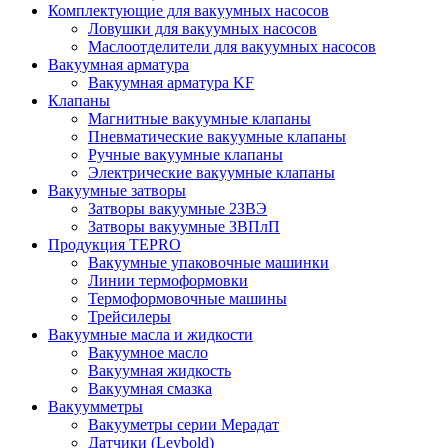
Комплектующие для вакуумных насосов
Ловушки для вакуумных насосов
Маслоотделители для вакуумных насосов
Вакуумная арматура
Вакуумная арматура KF
Клапаны
Магнитные вакуумные клапаны
Пневматические вакуумные клапаны
Ручные вакуумные клапаны
Электрические вакуумные клапаны
Вакуумные затворы
Затворы вакуумные 2ЗВЭ
Затворы вакуумные ЗВПлП
Продукция TEPRO
Вакуумные упаковочные машинки
Линии термоформовки
Термоформовочные машины
Трейсилеры
Вакуумные масла и жидкости
Вакуумное масло
Вакуумная жидкость
Вакуумная смазка
Вакуумметры
Вакууметры серии Мерадат
Датчики (Leybold)