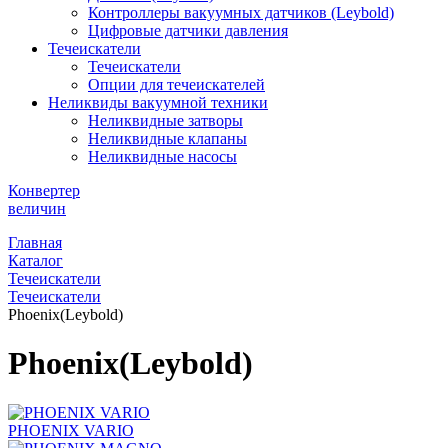
Контроллеры вакуумных датчиков (Leybold)
Цифровые датчики давления
Течеискатели
Течеискатели
Опции для течеискателей
Неликвиды вакуумной техники
Неликвидные затворы
Неликвидные клапаны
Неликвидные насосы
Конвертер
величин
Главная
Каталог
Течеискатели
Течеискатели
Phoenix(Leybold)
Phoenix(Leybold)
PHOENIX VARIO